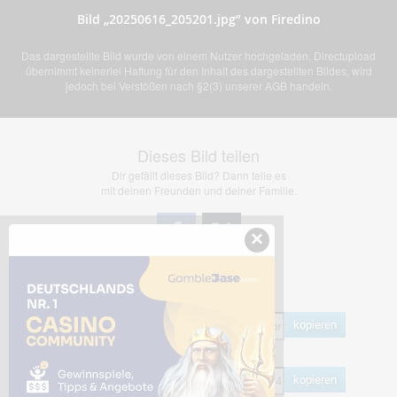
Bild „20250616_205201.jpg” von Firedino
Das dargestellte Bild wurde von einem Nutzer hochgeladen. Directupload
übernimmt keinerlei Haftung für den Inhalt des dargestellten Bildes, wird
jedoch bei Verstößen nach §2(3) unserer AGB handeln.
Dieses Bild teilen
Dir gefällt dieses Bild? Dann teile es
mit deinen Freunden und deiner Familie.
×
Share Links
Empfohlen
kopieren
HTML
kopieren