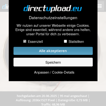
Datenschutzeinstellungen
Wir nutzen auf unserer Webseite einige Cookies.
Einige sind essentiell, während andere uns helfen,
unser Portal für dich zu verbessern.
Essenziell
Statistiken
Alle akzeptieren
Speichern
Anpassen / Cookie-Details
hochgeladen am 20.06.2025
|
95 mal angeschaut
|
Auflösung: 2036x1527 Pixel
|
Dateigröße: 0,73 MB
|
Traffic: 68,96 MB