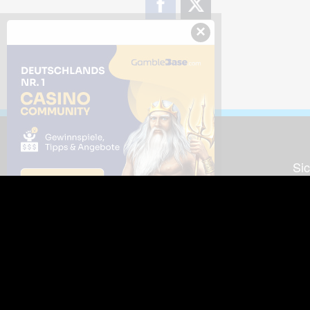
×
Downloads
Sic
Dieses Bild downloaden
Die
Desktop Tools
Wer
Nut
Support
So
häufig gestellte Fragen
Kontakt & Support-System
Neu
Impressum
Fac