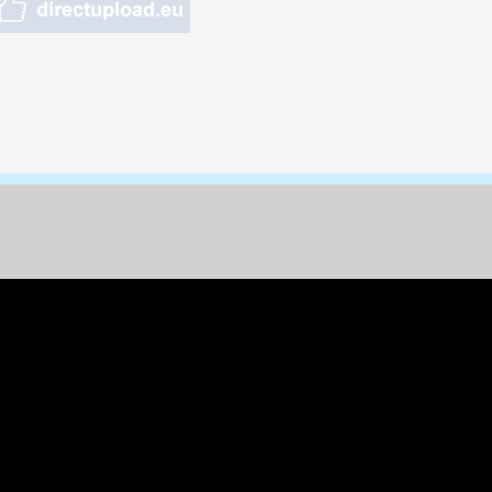
nungen & Kunst
& Tiere
 Freizeit
k
per
ges