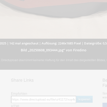
2025
|
142 mal angeschaut
|
Auflösung: 2246x1685 Pixel
|
Dateigröße: 0,
Bild „20250608_093444.jpg” von Firedino
Directupload übernimmt keinerlei Haftung für den Inhalt des dargestellten Bildes
Share Links
Be
F
Empfohlen
Spa
war
kopieren
HTML