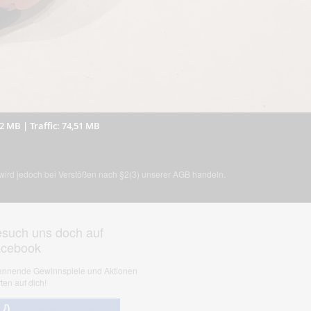
52 MB
|
Traffic: 74,51 MB
, wird jedoch bei Verstößen nach §2(3) unserer AGB handeln.
such uns doch auf
acebook
nnende Gewinnspiele und Aktionen
ten auf dich!