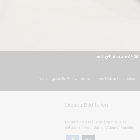
hochgeladen am 09.06.
Das dargestellte Bild wurde von einem Nutzer hochgeladen. 
Dieses Bild teilen
Dir gefällt dieses Bild? Dann teile es
mit deinen Freunden und deiner Familie.