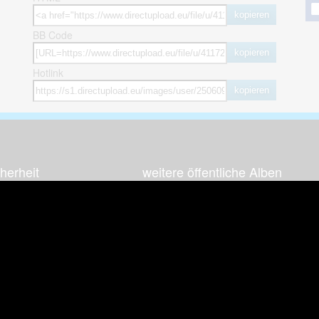
kopieren
BB Code
kopieren
Hotlink
kopieren
herheit
weitere öffentliche Alben
ses Bild melden (Abuse)
Autos & Verkehr
Zeich
 sieht meine Fotos
Computerspiele
Natur 
zerdaten Hinweis
Events & Parties
Sport &
Familie & Freunde
Techni
cial Media
Film & Fernsehen
Wallpa
igkeiten
Gebäude & Kultur
Sonsti
ebook Fanpage
Hobbies & Urlaub