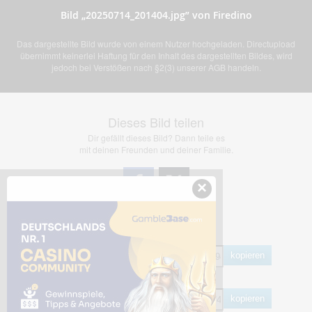
Bild „20250714_201404.jpg” von Firedino
Das dargestellte Bild wurde von einem Nutzer hochgeladen. Directupload
übernimmt keinerlei Haftung für den Inhalt des dargestellten Bildes, wird
jedoch bei Verstößen nach §2(3) unserer AGB handeln.
Dieses Bild teilen
Dir gefällt dieses Bild? Dann teile es
mit deinen Freunden und deiner Familie.
×
Share Links
Empfohlen
kopieren
HTML
kopieren