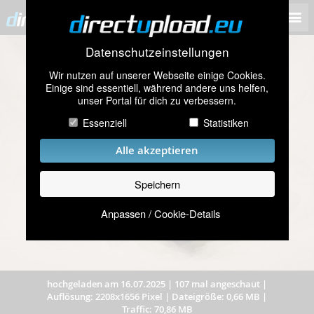
Datenschutzeinstellungen
Wir nutzen auf unserer Webseite einige Cookies.
Einige sind essentiell, während andere uns helfen,
unser Portal für dich zu verbessern.
Essenziell
Statistiken
Alle akzeptieren
Speichern
Anpassen / Cookie-Details
hochgeladen am 16.07.2025
|
107 mal angeschaut
|
Auflösung: 2208x1656 Pixel
|
Dateigröße: 0,66 MB
|
Traffic: 70,86 MB