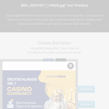
Bild „20251017_110928.jpg” von Firedino
Das dargestellte Bild wurde von einem Nutzer hochgeladen. Directupload
übernimmt keinerlei Haftung für den Inhalt des dargestellten Bildes, wird
jedoch bei Verstößen nach §2(3) unserer AGB handeln.
Dieses Bild teilen
Dir gefällt dieses Bild? Dann teile es
mit deinen Freunden und deiner Familie.
×
Share Links
Empfohlen
kopieren
HTML
kopieren