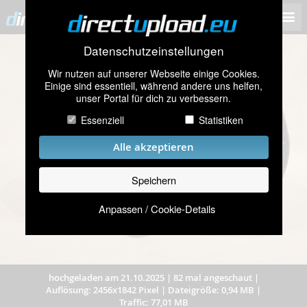
Datenschutzeinstellungen
Wir nutzen auf unserer Webseite einige Cookies.
Einige sind essentiell, während andere uns helfen,
unser Portal für dich zu verbessern.
Essenziell
Statistiken
Alle akzeptieren
Speichern
Anpassen / Cookie-Details
hochgeladen am 21.10.2025
|
82 mal angeschaut
|
Auflösung: 2456x1842 Pixel
|
Dateigröße: 0,94 MB
|
Traffic: 77,01 MB