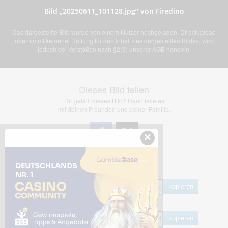
Bild „20250611_101128.jpg” von Firedino
Das dargestellte Bild wurde von einem Nutzer hochgeladen. Directupload
übernimmt keinerlei Haftung für den Inhalt des dargestellten Bildes, wird
jedoch bei Verstößen nach §2(3) unserer AGB handeln.
Dieses Bild teilen
Dir gefällt dieses Bild? Dann teile es
mit deinen Freunden und deiner Familie.
×
Share Links
Empfohlen
kopieren
HTML
kopieren