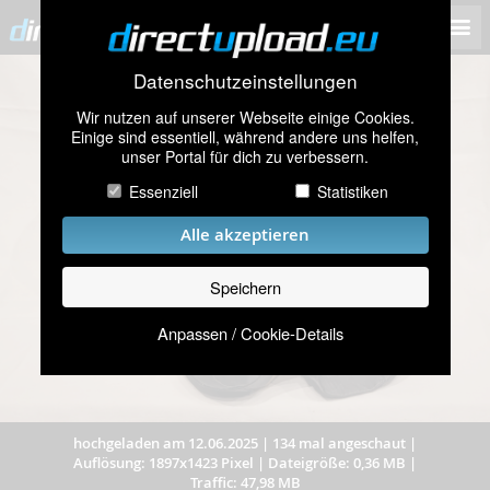
Datenschutzeinstellungen
Wir nutzen auf unserer Webseite einige Cookies.
Einige sind essentiell, während andere uns helfen,
unser Portal für dich zu verbessern.
Essenziell
Statistiken
Alle akzeptieren
Speichern
Anpassen / Cookie-Details
hochgeladen am 12.06.2025
|
134 mal angeschaut
|
Auflösung: 1897x1423 Pixel
|
Dateigröße: 0,36 MB
|
Traffic: 47,98 MB