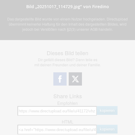
Bild „20251017_114729.jpg” von Firedino
Das dargestellte Bild wurde von einem Nutzer hochgeladen. Directupload
übernimmt keinerlei Haftung für den Inhalt des dargestellten Bildes, wird
jedoch bei Verstößen nach §2(3) unserer AGB handeln.
Dieses Bild teilen
Dir gefällt dieses Bild? Dann teile es
mit deinen Freunden und deiner Familie.
Share Links
Empfohlen
kopieren
HTML
kopieren