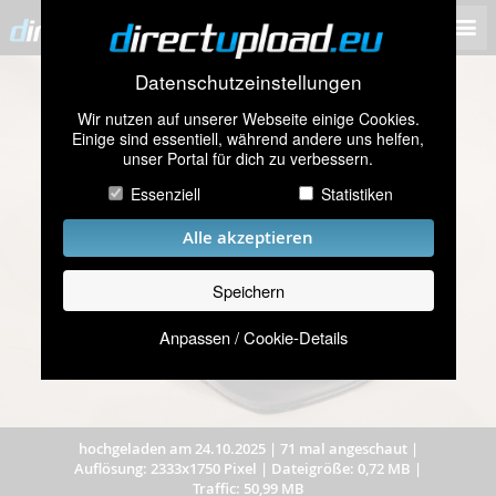
Datenschutzeinstellungen
Wir nutzen auf unserer Webseite einige Cookies.
Einige sind essentiell, während andere uns helfen,
unser Portal für dich zu verbessern.
Essenziell
Statistiken
Alle akzeptieren
Speichern
Anpassen / Cookie-Details
hochgeladen am 24.10.2025
|
71 mal angeschaut
|
Auflösung: 2333x1750 Pixel
|
Dateigröße: 0,72 MB
|
Traffic: 50,99 MB