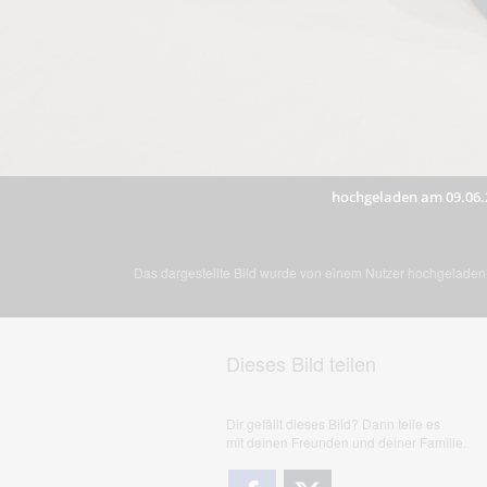
hochgeladen am 09.06.
Das dargestellte Bild wurde von einem Nutzer hochgeladen. 
Dieses Bild teilen
Dir gefällt dieses Bild? Dann teile es
mit deinen Freunden und deiner Familie.