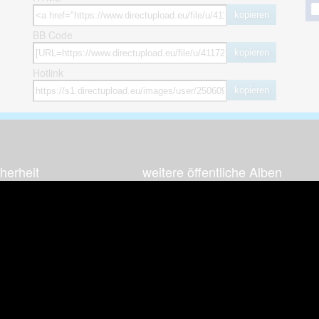
kopieren
BB Code
kopieren
Hotlink
kopieren
herheit
weitere öffentliche Alben
ses Bild melden (Abuse)
Autos & Verkehr
Zeich
 sieht meine Fotos
Computerspiele
Natur 
zerdaten Hinweis
Events & Parties
Sport &
Familie & Freunde
Techni
cial Media
Film & Fernsehen
Wallpa
igkeiten
Gebäude & Kultur
Sonsti
ebook Fanpage
Hobbies & Urlaub