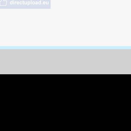
nungen & Kunst
& Tiere
 Freizeit
k
per
ges