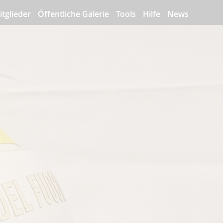
itglieder
Öffentliche Galerie
Tools
Hilfe
News