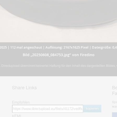
2025
|
112 mal angeschaut
|
Auflösung: 2167x1625 Pixel
|
Dateigröße: 0,
Bild „20250608_084753.jpg” von Firedino
Directupload übernimmt keinerlei Haftung für den Inhalt des dargestellten Bildes
Share Links
Be
F
Empfohlen
Spa
war
kopieren
HTML