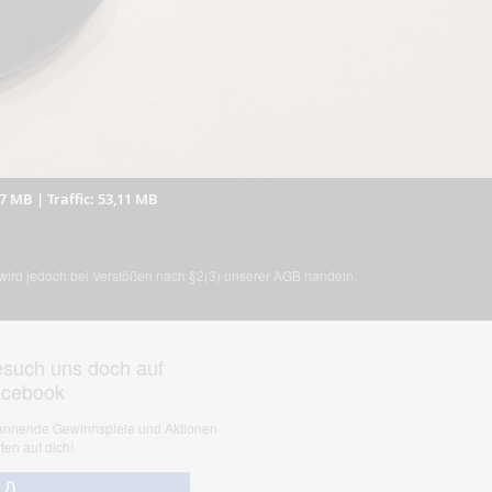
47 MB
|
Traffic: 53,11 MB
, wird jedoch bei Verstößen nach §2(3) unserer AGB handeln.
such uns doch auf
acebook
nnende Gewinnspiele und Aktionen
ten auf dich!