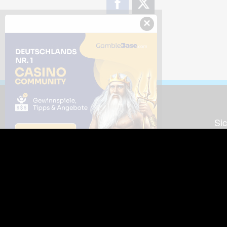
×
Downloads
Sic
Dieses Bild downloaden
Die
Desktop Tools
Wer
Nut
Support
So
häufig gestellte Fragen
Kontakt & Support-System
Neu
Impressum
Fac