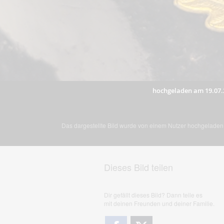
hochgeladen am 19.07.
Das dargestellte Bild wurde von einem Nutzer hochgeladen. 
Dieses Bild teilen
Dir gefällt dieses Bild? Dann teile es
mit deinen Freunden und deiner Familie.