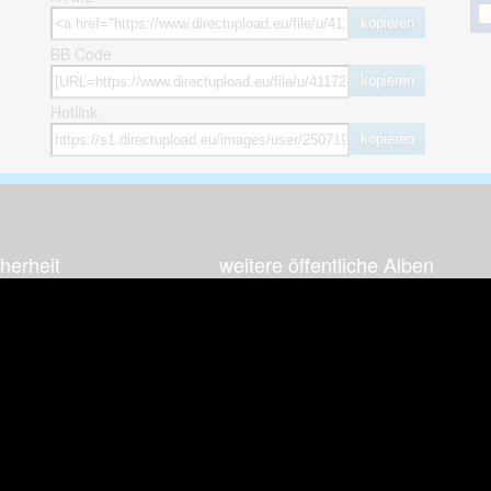
kopieren
BB Code
kopieren
Hotlink
kopieren
herheit
weitere öffentliche Alben
ses Bild melden (Abuse)
Autos & Verkehr
Zeich
 sieht meine Fotos
Computerspiele
Natur 
zerdaten Hinweis
Events & Parties
Sport &
Familie & Freunde
Techni
cial Media
Film & Fernsehen
Wallpa
igkeiten
Gebäude & Kultur
Sonsti
ebook Fanpage
Hobbies & Urlaub