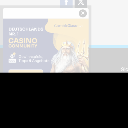
×
Downloads
Sic
Dieses Bild downloaden
Die
Desktop Tools
Wer
Nut
Support
So
häufig gestellte Fragen
Kontakt & Support-System
Neu
Impressum
Fac