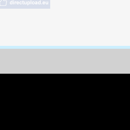
nungen & Kunst
& Tiere
 Freizeit
k
per
ges