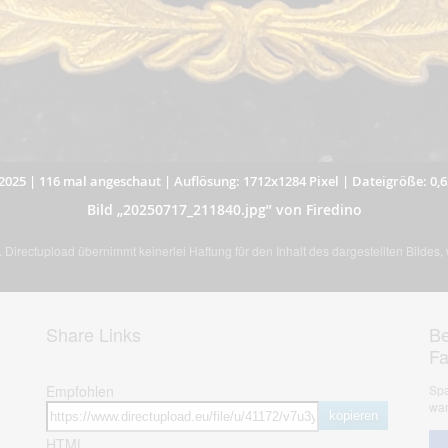
2025
|
116 mal angeschaut
|
Auflösung: 1712x1284 Pixel
|
Dateigröße: 0,
Bild „20250717_211840.jpg” von Firedino
Directupload übernimmt keinerlei Haftung für den Inhalt des dargestellten Bildes
Share Links
Be
F
Empfohlen
Spa
war
kopieren
HTML