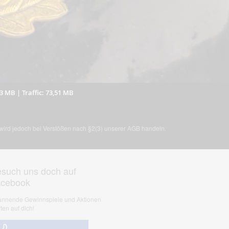
63 MB
|
Traffic: 73,51 MB
, wird jedoch bei Verstößen nach §2(3) unserer AGB handeln.
such uns doch auf
acebook
nnende Gewinnspiele und Aktionen
ten auf dich!