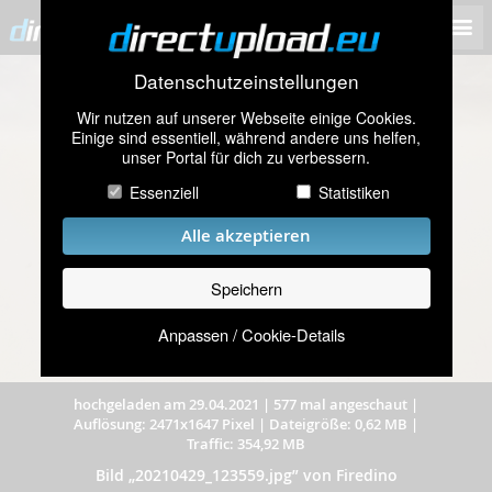
Datenschutzeinstellungen
Wir nutzen auf unserer Webseite einige Cookies.
Einige sind essentiell, während andere uns helfen,
unser Portal für dich zu verbessern.
Essenziell
Statistiken
Alle akzeptieren
Speichern
Anpassen / Cookie-Details
hochgeladen am 29.04.2021
|
577 mal angeschaut
|
Auflösung: 2471x1647 Pixel
|
Dateigröße: 0,62 MB
|
Traffic: 354,92 MB
Bild „20210429_123559.jpg” von Firedino