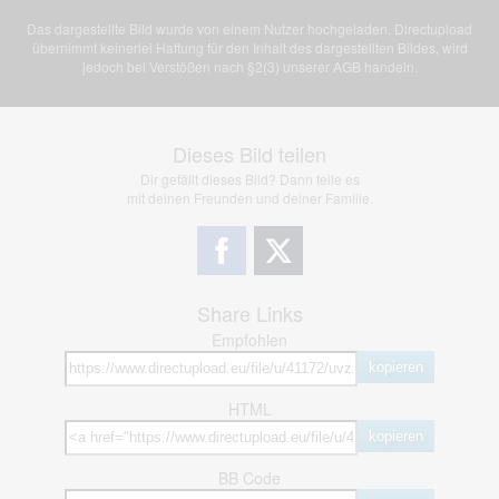
Das dargestellte Bild wurde von einem Nutzer hochgeladen. Directupload
übernimmt keinerlei Haftung für den Inhalt des dargestellten Bildes, wird
jedoch bei Verstößen nach §2(3) unserer AGB handeln.
Dieses Bild teilen
Dir gefällt dieses Bild? Dann teile es
mit deinen Freunden und deiner Familie.
Share Links
Empfohlen
kopieren
HTML
kopieren
BB Code