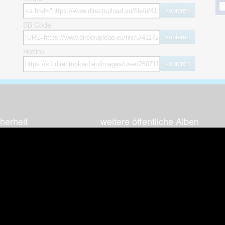
kopieren
BB Code
kopieren
Hotlink
kopieren
herheit
weitere öffentliche Alben
ses Bild melden (Abuse)
Autos & Verkehr
Zeich
 sieht meine Fotos
Computerspiele
Natur 
zerdaten Hinweis
Events & Parties
Sport &
Familie & Freunde
Techni
cial Media
Film & Fernsehen
Wallpa
igkeiten
Gebäude & Kultur
Sonsti
ebook Fanpage
Hobbies & Urlaub