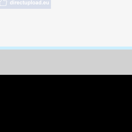
nungen & Kunst
& Tiere
 Freizeit
k
per
ges