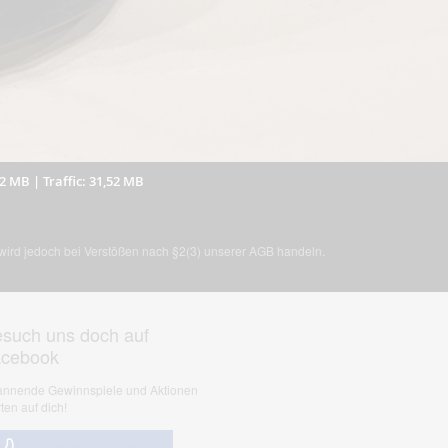
32 MB
|
Traffic: 31,52 MB
, wird jedoch bei Verstößen nach §2(3) unserer AGB handeln.
such uns doch auf
acebook
nnende Gewinnspiele und Aktionen
ten auf dich!