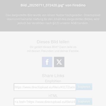
Bild „20250711_072420.jpg” von Firedino
Das dargestellte Bild wurde von einem Nutzer hochgeladen. Directupload
übernimmt keinerlei Haftung für den Inhalt des dargestellten Bildes, wird
jedoch bei Verstößen nach §2(3) unserer AGB handeln.
Dieses Bild teilen
Dir gefällt dieses Bild? Dann teile es
mit deinen Freunden und deiner Familie.
Share Links
Empfohlen
kopieren
HTML
kopieren