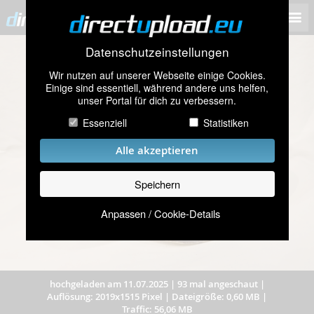
Datenschutzeinstellungen
Wir nutzen auf unserer Webseite einige Cookies.
Einige sind essentiell, während andere uns helfen,
unser Portal für dich zu verbessern.
Essenziell
Statistiken
Alle akzeptieren
Speichern
Anpassen / Cookie-Details
hochgeladen am 11.07.2025
|
93 mal angeschaut
|
Auflösung: 2019x1515 Pixel
|
Dateigröße: 0,60 MB
|
Traffic: 56,06 MB