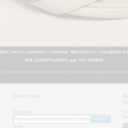
2025
|
106 mal angeschaut
|
Auflösung: 1650x1238 Pixel
|
Dateigröße: 0,
Bild „20250714_084841.jpg” von Firedino
Directupload übernimmt keinerlei Haftung für den Inhalt des dargestellten Bildes
Share Links
Be
F
Empfohlen
Spa
war
kopieren
HTML