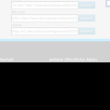
kopieren
BB Code
kopieren
Hotlink
kopieren
herheit
weitere öffentliche Alben
ses Bild melden (Abuse)
Autos & Verkehr
Zeich
 sieht meine Fotos
Computerspiele
Natur 
zerdaten Hinweis
Events & Parties
Sport &
Familie & Freunde
Techni
cial Media
Film & Fernsehen
Wallpa
igkeiten
Gebäude & Kultur
Sonsti
ebook Fanpage
Hobbies & Urlaub