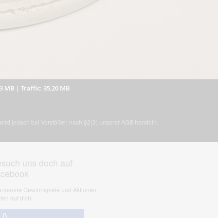
33 MB
|
Traffic: 35,20 MB
, wird jedoch bei Verstößen nach §2(3) unserer AGB handeln.
such uns doch auf
acebook
nnende Gewinnspiele und Aktionen
ten auf dich!