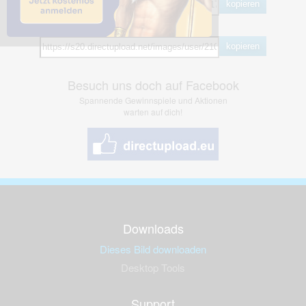
kopieren
Hotlink
kopieren
Besuch uns doch auf Facebook
Spannende Gewinnspiele und Aktionen
warten auf dich!
Downloads
Dieses Bild downloaden
Desktop Tools
Support