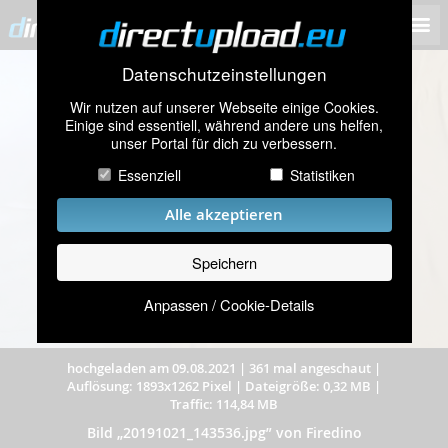
Datenschutzeinstellungen
Wir nutzen auf unserer Webseite einige Cookies.
Einige sind essentiell, während andere uns helfen,
unser Portal für dich zu verbessern.
Essenziell
Statistiken
Alle akzeptieren
Speichern
Anpassen / Cookie-Details
hochgeladen am 09.08.2021
|
361 mal angeschaut
|
Auflösung: 1893x1262 Pixel
|
Dateigröße: 0,32 MB
|
Traffic: 114,84 MB
Bild „20191021_143536.jpg” von Firedino