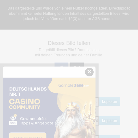
Das dargestellte Bild wurde von einem Nutzer hochgeladen. Directupload
übernimmt keinerlei Haftung für den Inhalt des dargestellten Bildes, wird
jedoch bei Verstößen nach §2(3) unserer AGB handeln.
Dieses Bild teilen
Dir gefällt dieses Bild? Dann teile es
mit deinen Freunden und deiner Familie.
×
Share Links
Empfohlen
kopieren
HTML
kopieren
BB Code