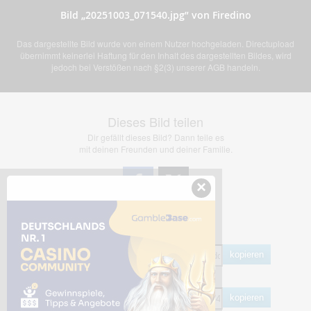
Bild „20251003_071540.jpg” von Firedino
Das dargestellte Bild wurde von einem Nutzer hochgeladen. Directupload
übernimmt keinerlei Haftung für den Inhalt des dargestellten Bildes, wird
jedoch bei Verstößen nach §2(3) unserer AGB handeln.
Dieses Bild teilen
Dir gefällt dieses Bild? Dann teile es
mit deinen Freunden und deiner Familie.
×
Share Links
Empfohlen
kopieren
HTML
kopieren