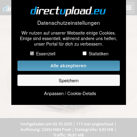
Datenschutzeinstellungen
Wir nutzen auf unserer Webseite einige Cookies.
Einige sind essentiell, während andere uns helfen,
unser Portal für dich zu verbessern.
Essenziell
Statistiken
Alle akzeptieren
Speichern
Anpassen / Cookie-Details
hochgeladen am 03.10.2025
|
117 mal angeschaut
|
Auflösung: 2245x1684 Pixel
|
Dateigröße: 0,83 MB
|
Traffic: 96,81 MB