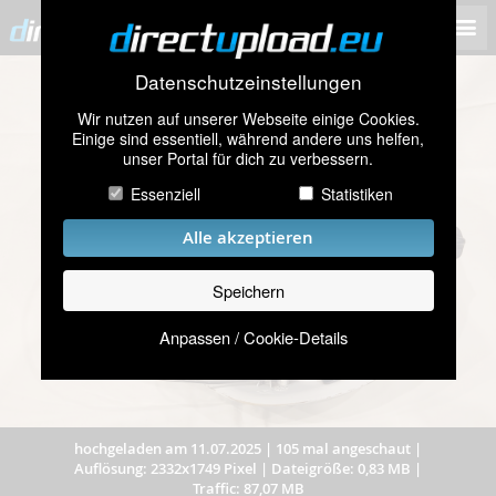
Datenschutzeinstellungen
Wir nutzen auf unserer Webseite einige Cookies.
Einige sind essentiell, während andere uns helfen,
unser Portal für dich zu verbessern.
Essenziell
Statistiken
Alle akzeptieren
Speichern
Anpassen / Cookie-Details
hochgeladen am 11.07.2025
|
105 mal angeschaut
|
Auflösung: 2332x1749 Pixel
|
Dateigröße: 0,83 MB
|
Traffic: 87,07 MB