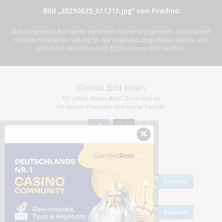
Bild „20250625_011215.jpg” von Firedino
Das dargestellte Bild wurde von einem Nutzer hochgeladen. Directupload
übernimmt keinerlei Haftung für den Inhalt des dargestellten Bildes, wird
jedoch bei Verstößen nach §2(3) unserer AGB handeln.
Dieses Bild teilen
Dir gefällt dieses Bild? Dann teile es
mit deinen Freunden und deiner Familie.
×
Share Links
Empfohlen
kopieren
HTML
kopieren