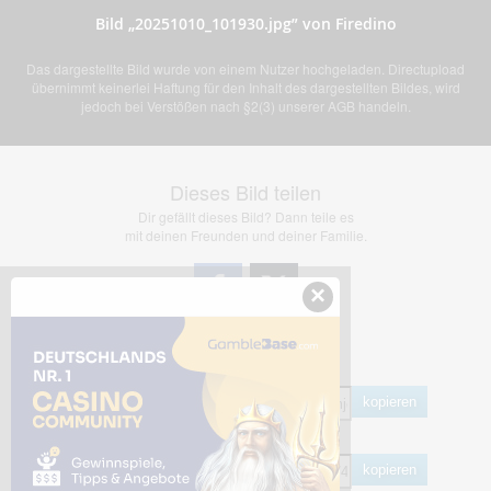
Bild „20251010_101930.jpg” von Firedino
Das dargestellte Bild wurde von einem Nutzer hochgeladen. Directupload
übernimmt keinerlei Haftung für den Inhalt des dargestellten Bildes, wird
jedoch bei Verstößen nach §2(3) unserer AGB handeln.
Dieses Bild teilen
Dir gefällt dieses Bild? Dann teile es
mit deinen Freunden und deiner Familie.
×
Share Links
Empfohlen
kopieren
HTML
kopieren