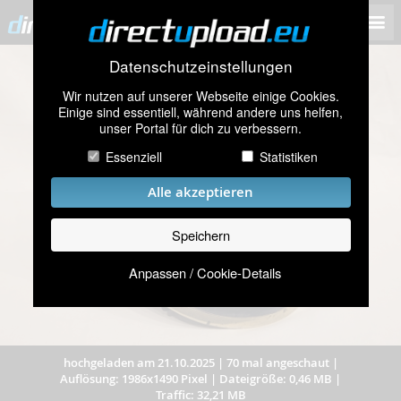
Datenschutzeinstellungen
Wir nutzen auf unserer Webseite einige Cookies.
Einige sind essentiell, während andere uns helfen,
unser Portal für dich zu verbessern.
Essenziell
Statistiken
Alle akzeptieren
Speichern
Anpassen / Cookie-Details
hochgeladen am 21.10.2025
|
70 mal angeschaut
|
Auflösung: 1986x1490 Pixel
|
Dateigröße: 0,46 MB
|
Traffic: 32,21 MB