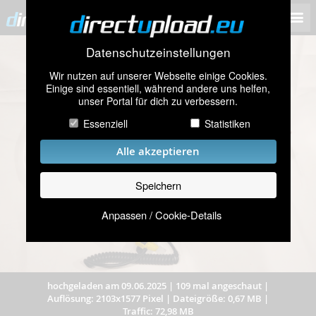
Datenschutzeinstellungen
Wir nutzen auf unserer Webseite einige Cookies.
Einige sind essentiell, während andere uns helfen,
unser Portal für dich zu verbessern.
Essenziell
Statistiken
Alle akzeptieren
Speichern
Anpassen / Cookie-Details
hochgeladen am 09.06.2025
|
109 mal angeschaut
|
Auflösung: 2103x1577 Pixel
|
Dateigröße: 0,67 MB
|
Traffic: 72,98 MB