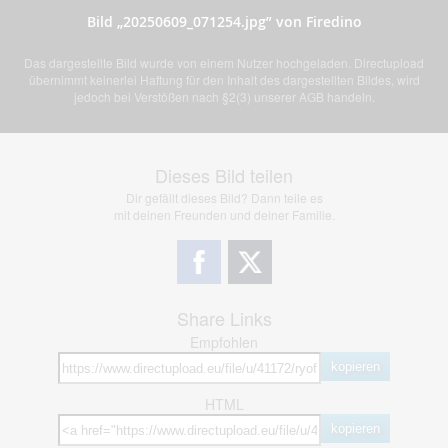
Bild „20250609_071254.jpg” von Firedino
Das dargestellte Bild wurde von einem Nutzer hochgeladen. Directupload
übernimmt keinerlei Haftung für den Inhalt des dargestellten Bildes, wird
jedoch bei Verstößen nach §2(3) unserer AGB handeln.
Dieses Bild teilen
Dir gefällt dieses Bild? Dann teile es
mit deinen Freunden und deiner Familie.
Share Links
Empfohlen
kopieren
HTML
kopieren