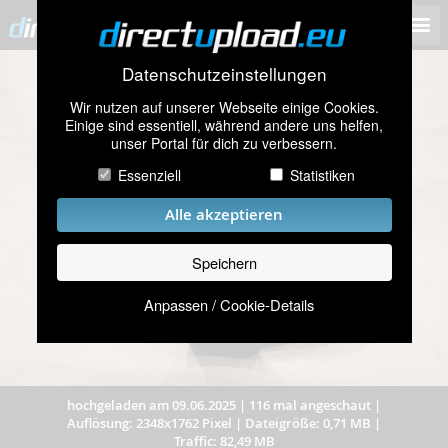
Datenschutzeinstellungen
Wir nutzen auf unserer Webseite einige Cookies.
Einige sind essentiell, während andere uns helfen,
unser Portal für dich zu verbessern.
Essenziell
Statistiken
Alle akzeptieren
Speichern
Anpassen / Cookie-Details
hochgeladen am 09.06.2025
|
116 mal angeschaut
|
Auflösung: 2348x1762 Pixel
|
Dateigröße: 0,71 MB
|
Traffic: 82,49 MB