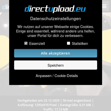
Datenschutzeinstellungen
Wir nutzen auf unserer Webseite einige Cookies.
Einige sind essentiell, während andere uns helfen,
unser Portal für dich zu verbessern.
Essenziell
Statistiken
Alle akzeptieren
Speichern
Anpassen / Cookie-Details
hochgeladen am 23.12.2025
|
56 mal angeschaut
|
Auflösung: 1293x970 Pixel
|
Dateigröße: 0,31 MB
|
Traffic: 17,15 MB