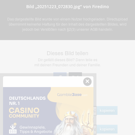
Bild „20251223_072830.jpg” von Firedino
Das dargestellte Bild wurde von einem Nutzer hochgeladen. Directupload
übernimmt keinerlei Haftung für den Inhalt des dargestellten Bildes, wird
jedoch bei Verstößen nach §2(3) unserer AGB handeln.
Dieses Bild teilen
Dir gefällt dieses Bild? Dann teile es
mit deinen Freunden und deiner Familie.
×
Share Links
Empfohlen
kopieren
HTML
kopieren