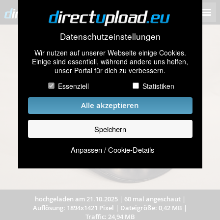
Datenschutzeinstellungen
Wir nutzen auf unserer Webseite einige Cookies.
Einige sind essentiell, während andere uns helfen,
unser Portal für dich zu verbessern.
Essenziell
Statistiken
Alle akzeptieren
Speichern
Anpassen / Cookie-Details
hochgeladen am 21.10.2025
|
60 mal angeschaut
|
Auflösung: 1894x1421 Pixel
|
Dateigröße: 0,42 MB
|
Traffic: 24,94 MB