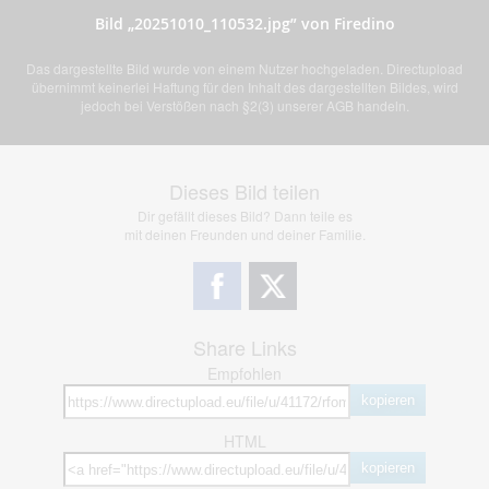
Bild „20251010_110532.jpg” von Firedino
Das dargestellte Bild wurde von einem Nutzer hochgeladen. Directupload
übernimmt keinerlei Haftung für den Inhalt des dargestellten Bildes, wird
jedoch bei Verstößen nach §2(3) unserer AGB handeln.
Dieses Bild teilen
Dir gefällt dieses Bild? Dann teile es
mit deinen Freunden und deiner Familie.
Share Links
Empfohlen
kopieren
HTML
kopieren