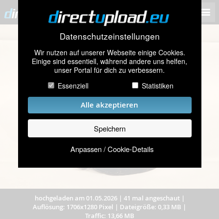
Datenschutzeinstellungen
Wir nutzen auf unserer Webseite einige Cookies.
Einige sind essentiell, während andere uns helfen,
unser Portal für dich zu verbessern.
Essenziell
Statistiken
Alle akzeptieren
Speichern
Anpassen / Cookie-Details
hochgeladen am 01.05.2026
|
41 mal angeschaut
|
Auflösung: 1706x1280 Pixel
|
Dateigröße: 0,33 MB
|
Traffic: 13,66 MB