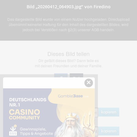
Bild „20260412_064903.jpg” von Firedino
Das dargestellte Bild wurde von einem Nutzer hochgeladen. Directupload
übernimmt keinerlei Haftung für den Inhalt des dargestellten Bildes, wird
jedoch bei Verstößen nach §2(3) unserer AGB handeln.
Dieses Bild teilen
Dir gefällt dieses Bild? Dann teile es
mit deinen Freunden und deiner Familie.
×
Share Links
Empfohlen
kopieren
HTML
kopieren