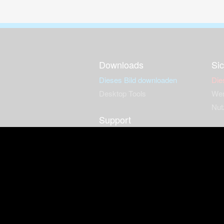
Downloads
Sic
Dieses Bild downloaden
Die
Desktop Tools
Wer
Nut
Support
So
häufig gestellte Fragen
Kontakt & Support-System
Neu
Impressum
Fac
Haftungsauschluss
Nut