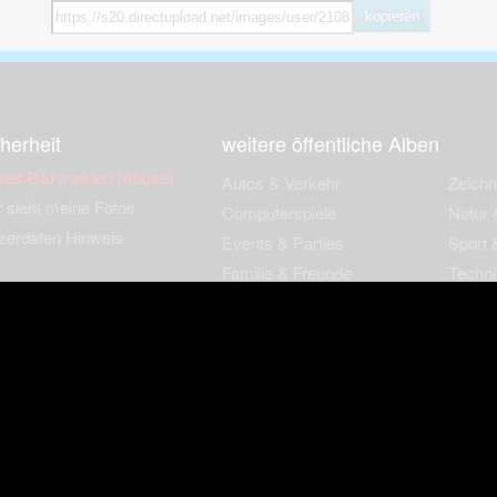
kopieren
herheit
weitere öffentliche Alben
ses Bild melden (Abuse)
Autos & Verkehr
Zeich
 sieht meine Fotos
Computerspiele
Natur 
zerdaten Hinweis
Events & Parties
Sport &
Familie & Freunde
Techni
cial Media
Film & Fernsehen
Wallpa
igkeiten
Gebäude & Kultur
Sonsti
ebook Fanpage
Hobbies & Urlaub
zungsbedingungen
Cookies & Tracking
Werbung
Impressu