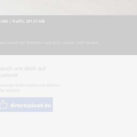
4 MB
|
Traffic: 281,51 MB
, wird jedoch bei Verstößen nach §2(3) unserer AGB handeln.
such uns doch auf
acebook
nnende Gewinnspiele und Aktionen
ten auf dich!