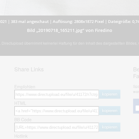
2021
|
383 mal angeschaut
|
Auflösung: 2808x1872 Pixel
|
Dateigröße: 0,7
Bild „20190718_165211.jpg” von Firedino
Directupload übernimmt keinerlei Haftung für den Inhalt des dargestellten Bildes
Share Links
Be
F
Empfohlen
Spa
war
kopieren
HTML
kopieren
BB Code
kopieren
Hotlink