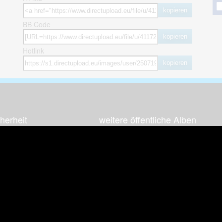
kopieren
BB Code
kopieren
Hotlink
kopieren
herheit
weitere öffentliche Alben
ses Bild melden (Abuse)
Autos & Verkehr
Zeich
 sieht meine Fotos
Computerspiele
Natur 
zerdaten Hinweis
Events & Parties
Sport &
Familie & Freunde
Techni
cial Media
Film & Fernsehen
Wallpa
igkeiten
Gebäude & Kultur
Sonsti
ebook Fanpage
Hobbies & Urlaub