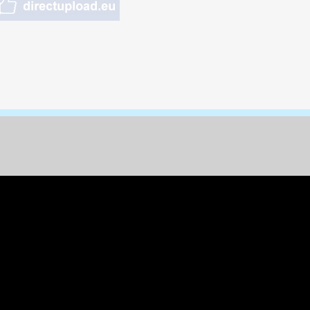
nungen & Kunst
& Tiere
 Freizeit
k
per
ges