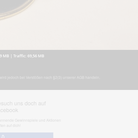
59 MB
|
Traffic: 69,56 MB
, wird jedoch bei Verstößen nach §2(3) unserer AGB handeln.
such uns doch auf
acebook
nnende Gewinnspiele und Aktionen
ten auf dich!