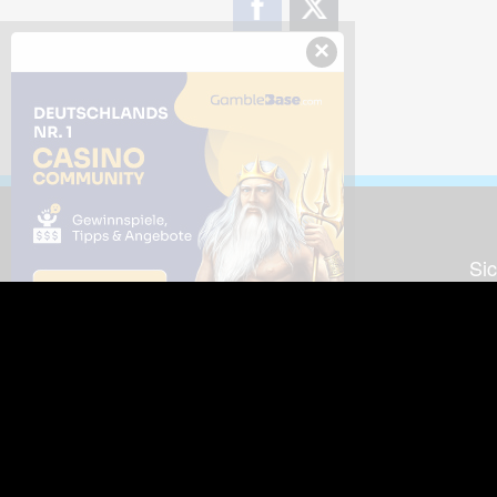
×
Downloads
Sic
Dieses Bild downloaden
Die
Desktop Tools
Wer
Nut
Support
So
häufig gestellte Fragen
Kontakt & Support-System
Neu
Impressum
Fac