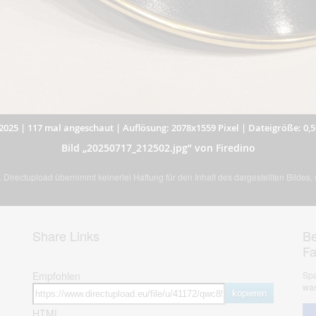
2025
|
117 mal angeschaut
|
Auflösung: 2078x1559 Pixel
|
Dateigröße: 0,
Bild „20250717_212502.jpg” von Firedino
Directupload übernimmt keinerlei Haftung für den Inhalt des dargestellten Bildes
Share Links
Be
F
Empfohlen
Spa
war
kopieren
HTML