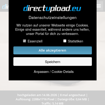
Datenschutzeinstellungen
Wir nutzen auf unserer Webseite einige Cookies.
Einige sind essentiell, während andere uns helfen,
unser Portal für dich zu verbessern.
Essenziell
Statistiken
Alle akzeptieren
Speichern
Anpassen / Cookie-Details
hochgeladen am 14.06.2026
|
8 mal angeschaut
|
Auflösung: 2288x1716 Pixel
|
Dateigröße: 0,64 MB
|
Traffic: 5,14 MB