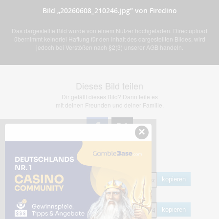
Bild „20260608_210246.jpg” von Firedino
Das dargestellte Bild wurde von einem Nutzer hochgeladen. Directupload
übernimmt keinerlei Haftung für den Inhalt des dargestellten Bildes, wird
jedoch bei Verstößen nach §2(3) unserer AGB handeln.
Dieses Bild teilen
Dir gefällt dieses Bild? Dann teile es
mit deinen Freunden und deiner Familie.
×
Share Links
Empfohlen
kopieren
HTML
kopieren