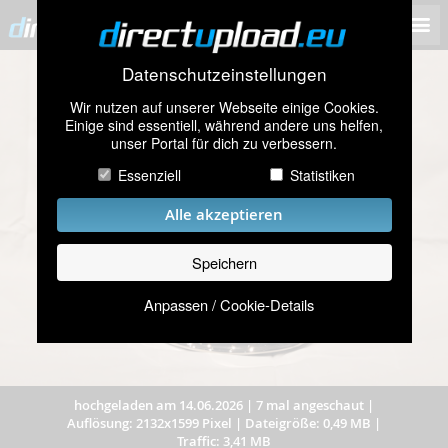
Datenschutzeinstellungen
Wir nutzen auf unserer Webseite einige Cookies.
Einige sind essentiell, während andere uns helfen,
unser Portal für dich zu verbessern.
Essenziell
Statistiken
Alle akzeptieren
Speichern
Anpassen / Cookie-Details
hochgeladen am 14.06.2026
|
7 mal angeschaut
|
Auflösung: 2132x1599 Pixel
|
Dateigröße: 0,49 MB
|
Traffic: 3,41 MB