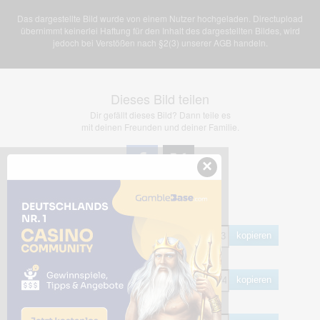
Das dargestellte Bild wurde von einem Nutzer hochgeladen. Directupload
übernimmt keinerlei Haftung für den Inhalt des dargestellten Bildes, wird
jedoch bei Verstößen nach §2(3) unserer AGB handeln.
Dieses Bild teilen
Dir gefällt dieses Bild? Dann teile es
mit deinen Freunden und deiner Familie.
×
Share Links
Empfohlen
kopieren
HTML
kopieren
BB Code