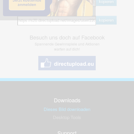
kopieren
Hotlink
kopieren
Besuch uns doch auf Facebook
Spannende Gewinnspiele und Aktionen
warten auf dich!
Downloads
Dieses Bild downloaden
Desktop Tools
Support