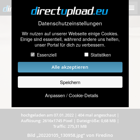
Datenschutzeinstellungen
Wir nutzen auf unserer Webseite einige Cookies.
Einige sind essentiell, während andere uns helfen,
unser Portal für dich zu verbessern.
Essenziell
Statistiken
Alle akzeptieren
Speichern
Anpassen / Cookie-Details
hochgeladen am 07.01.2022
|
404 mal angeschaut
|
Auflösung: 2616x1745 Pixel
|
Dateigröße: 0,68 MB
|
Traffic: 275,31 MB
Bild „20220105_130958.jpg” von Firedino