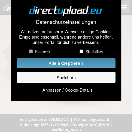
Datenschutzeinstellungen
Wir nutzen auf unserer Webseite einige Cookies.
Einige sind essentiell, während andere uns helfen,
unser Portal für dich zu verbessern.
Essenziell
Statistiken
Alle akzeptieren
Speichern
Anpassen / Cookie-Details
hochgeladen am 06.08.2025
|
100 mal angeschaut
|
Auflösung: 1887x1416 Pixel
|
Dateigröße: 0,46 MB
|
Traffic: 46,20 MB