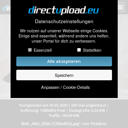
Datenschutzeinstellungen
Wir nutzen auf unserer Webseite einige Cookies.
Einige sind essentiell, während andere uns helfen,
unser Portal für dich zu verbessern.
Essenziell
Statistiken
Alle akzeptieren
Speichern
Anpassen / Cookie-Details
hochgeladen am 10.03.2020
|
500 mal angeschaut
|
Auflösung: 1280x853 Pixel
|
Dateigröße: 0,34 MB
|
Traffic: 169,99 MB
Bild „IMG_2050 (1280x853).jpg” von Firedino