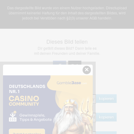
Das dargestellte Bild wurde von einem Nutzer hochgeladen. Directupload
übernimmt keinerlei Haftung für den Inhalt des dargestellten Bildes, wird
jedoch bei Verstößen nach §2(3) unserer AGB handeln.
Dieses Bild teilen
Dir gefällt dieses Bild? Dann teile es
mit deinen Freunden und deiner Familie.
×
Share Links
Empfohlen
kopieren
HTML
kopieren
BB Code