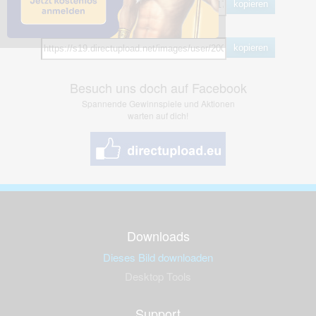
kopieren
Hotlink
kopieren
Besuch uns doch auf Facebook
Spannende Gewinnspiele und Aktionen
warten auf dich!
Downloads
Dieses Bild downloaden
Desktop Tools
Support