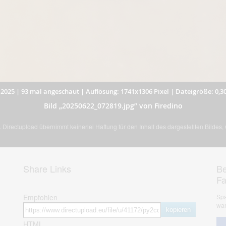
.2025
|
93 mal angeschaut
|
Auflösung: 1741x1306 Pixel
|
Dateigröße: 0,3
Bild „20250622_072819.jpg” von Firedino
Directupload übernimmt keinerlei Haftung für den Inhalt des dargestellten Bildes
Share Links
Be
F
Empfohlen
Spa
war
kopieren
HTML