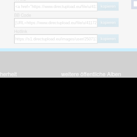
kopieren
BB Code
kopieren
Hotlink
kopieren
herheit
weitere öffentliche Alben
ses Bild melden (Abuse)
Autos & Verkehr
Zeich
 sieht meine Fotos
Computerspiele
Natur 
zerdaten Hinweis
Events & Parties
Sport &
Familie & Freunde
Techni
cial Media
Film & Fernsehen
Wallpa
igkeiten
Gebäude & Kultur
Sonsti
ebook Fanpage
Hobbies & Urlaub