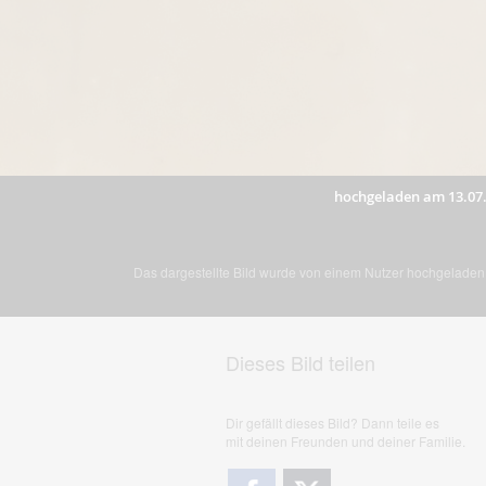
hochgeladen am 13.07
Das dargestellte Bild wurde von einem Nutzer hochgeladen. 
Dieses Bild teilen
Dir gefällt dieses Bild? Dann teile es
mit deinen Freunden und deiner Familie.