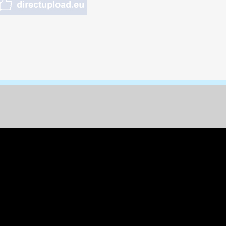
nungen & Kunst
& Tiere
 Freizeit
k
per
ges