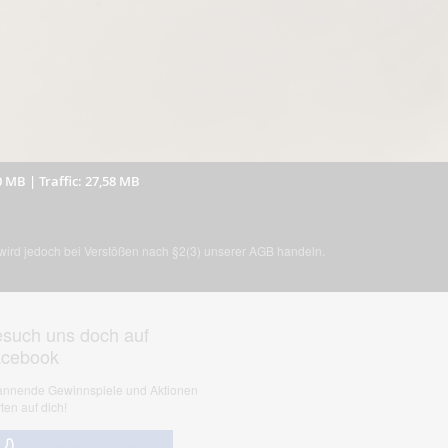
0 MB
|
Traffic: 27,58 MB
, wird jedoch bei Verstößen nach §2(3) unserer AGB handeln.
such uns doch auf
acebook
nnende Gewinnspiele und Aktionen
ten auf dich!