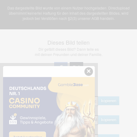
Das dargestellte Bild wurde von einem Nutzer hochgeladen. Directupload
übernimmt keinerlei Haftung für den Inhalt des dargestellten Bildes, wird
jedoch bei Verstößen nach §2(3) unserer AGB handeln.
Dieses Bild teilen
Dir gefällt dieses Bild? Dann teile es
mit deinen Freunden und deiner Familie.
×
Share Links
Empfohlen
kopieren
HTML
kopieren
BB Code