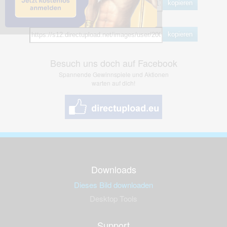
kopieren
Hotlink
kopieren
Besuch uns doch auf Facebook
Spannende Gewinnspiele und Aktionen
warten auf dich!
Downloads
Dieses Bild downloaden
Desktop Tools
Support