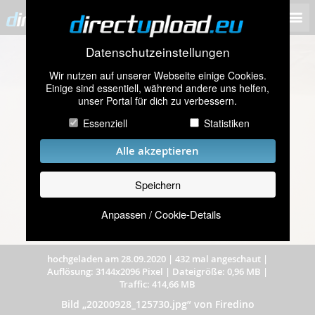
Datenschutzeinstellungen
Wir nutzen auf unserer Webseite einige Cookies.
Einige sind essentiell, während andere uns helfen,
unser Portal für dich zu verbessern.
Essenziell
Statistiken
Alle akzeptieren
Speichern
Anpassen / Cookie-Details
hochgeladen am 28.09.2020
|
432 mal angeschaut
|
Auflösung: 3144x2096 Pixel
|
Dateigröße: 0,96 MB
|
Traffic: 414,66 MB
Bild „20200928_125730.jpg” von Firedino