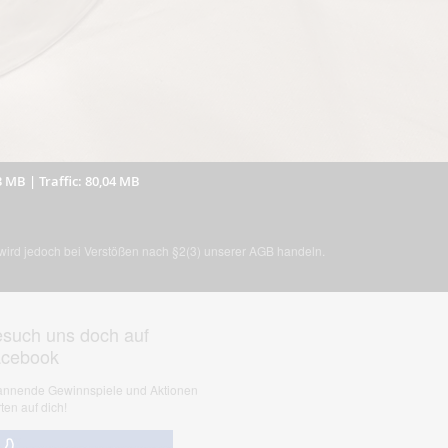
3 MB
|
Traffic: 80,04 MB
, wird jedoch bei Verstößen nach §2(3) unserer AGB handeln.
such uns doch auf
acebook
nnende Gewinnspiele und Aktionen
ten auf dich!