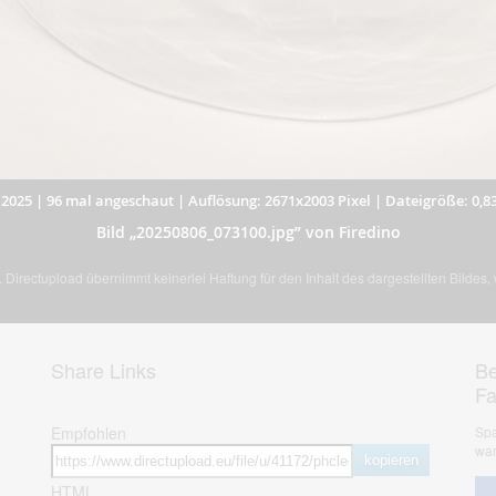
.2025
|
96 mal angeschaut
|
Auflösung: 2671x2003 Pixel
|
Dateigröße: 0,8
Bild „20250806_073100.jpg” von Firedino
Directupload übernimmt keinerlei Haftung für den Inhalt des dargestellten Bildes
Share Links
Be
F
Empfohlen
Spa
war
kopieren
HTML