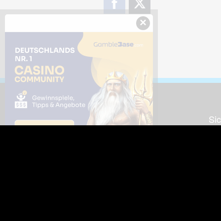
×
Downloads
Sic
Dieses Bild downloaden
Die
Desktop Tools
Wer
Nut
Support
So
häufig gestellte Fragen
Kontakt & Support-System
Neu
Impressum
Fac