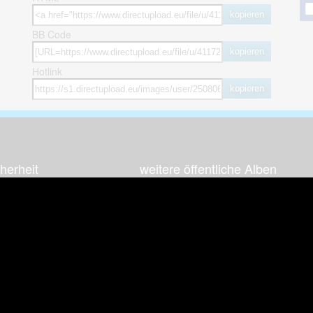
kopieren
BB Code
kopieren
Hotlink
kopieren
herheit
weitere öffentliche Alben
ses Bild melden (Abuse)
Autos & Verkehr
Zeich
 sieht meine Fotos
Computerspiele
Natur 
zerdaten Hinweis
Events & Parties
Sport &
Familie & Freunde
Techni
cial Media
Film & Fernsehen
Wallpa
igkeiten
Gebäude & Kultur
Sonsti
ebook Fanpage
Hobbies & Urlaub