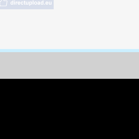
nungen & Kunst
& Tiere
 Freizeit
k
per
ges