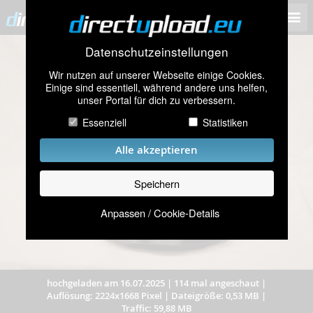
Datenschutzeinstellungen
Wir nutzen auf unserer Webseite einige Cookies.
Einige sind essentiell, während andere uns helfen,
unser Portal für dich zu verbessern.
Essenziell
Statistiken
Alle akzeptieren
Speichern
Anpassen / Cookie-Details
hochgeladen am 16.07.2025
|
114 mal angeschaut
|
Auflösung: 2224x1668 Pixel
|
Dateigröße: 0,53 MB
|
Traffic: 59,88 MB