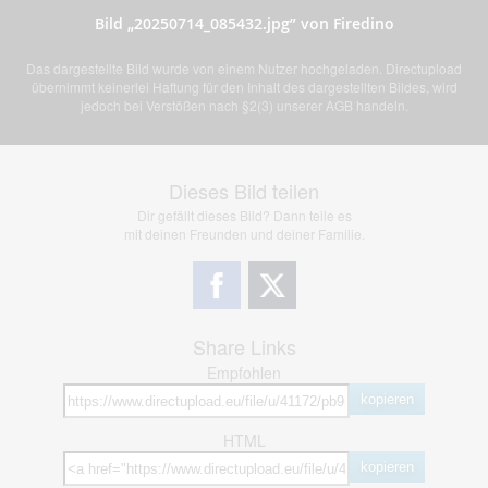
Bild „20250714_085432.jpg” von Firedino
Das dargestellte Bild wurde von einem Nutzer hochgeladen. Directupload
übernimmt keinerlei Haftung für den Inhalt des dargestellten Bildes, wird
jedoch bei Verstößen nach §2(3) unserer AGB handeln.
Dieses Bild teilen
Dir gefällt dieses Bild? Dann teile es
mit deinen Freunden und deiner Familie.
Share Links
Empfohlen
kopieren
HTML
kopieren