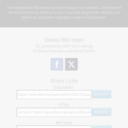
Das dargestellte Bild wurde von einem Nutzer hochgeladen. Directupload
übernimmt keinerlei Haftung für den Inhalt des dargestellten Bildes, wird
jedoch bei Verstößen nach §2(3) unserer AGB handeln.
Dieses Bild teilen
Dir gefällt dieses Bild? Dann teile es
mit deinen Freunden und deiner Familie.
Share Links
Empfohlen
kopieren
HTML
kopieren
BB Code