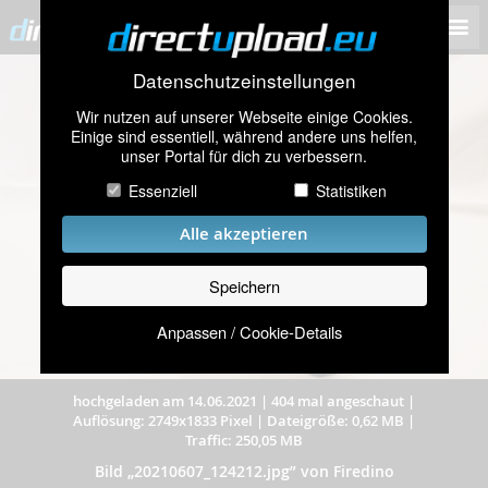
Datenschutzeinstellungen
Wir nutzen auf unserer Webseite einige Cookies.
Einige sind essentiell, während andere uns helfen,
unser Portal für dich zu verbessern.
Essenziell
Statistiken
Alle akzeptieren
Speichern
Anpassen / Cookie-Details
hochgeladen am 14.06.2021
|
404 mal angeschaut
|
Auflösung: 2749x1833 Pixel
|
Dateigröße: 0,62 MB
|
Traffic: 250,05 MB
Bild „20210607_124212.jpg” von Firedino