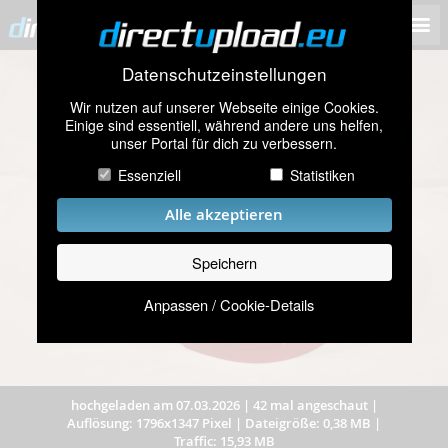
Datenschutzeinstellungen
Wir nutzen auf unserer Webseite einige Cookies.
Einige sind essentiell, während andere uns helfen,
unser Portal für dich zu verbessern.
Essenziell
Statistiken
Alle akzeptieren
Speichern
Anpassen / Cookie-Details
hochgeladen am 07.03.2026
|
42 mal angeschaut
|
Auflösung: 1796x1347 Pixel
|
Dateigröße: 0,38 MB
|
Traffic: 15,93 MB