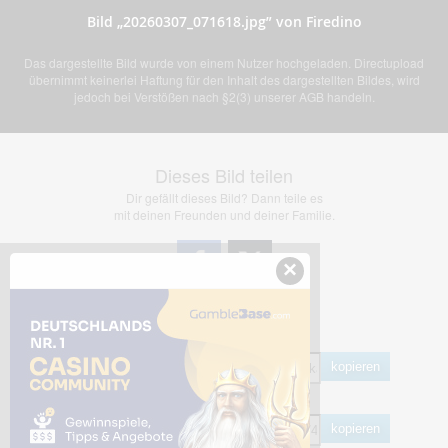
Bild „20260307_071618.jpg” von Firedino
Das dargestellte Bild wurde von einem Nutzer hochgeladen. Directupload
übernimmt keinerlei Haftung für den Inhalt des dargestellten Bildes, wird
jedoch bei Verstößen nach §2(3) unserer AGB handeln.
Dieses Bild teilen
Dir gefällt dieses Bild? Dann teile es
mit deinen Freunden und deiner Familie.
×
Share Links
Empfohlen
kopieren
HTML
kopieren