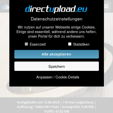
Datenschutzeinstellungen
Wir nutzen auf unserer Webseite einige Cookies.
Einige sind essentiell, während andere uns helfen,
unser Portal für dich zu verbessern.
Essenziell
Statistiken
Alle akzeptieren
Speichern
Anpassen / Cookie-Details
hochgeladen am 12.06.2025
|
116 mal angeschaut
|
Auflösung: 1948x1461 Pixel
|
Dateigröße: 0,58 MB
|
Traffic: 67,62 MB