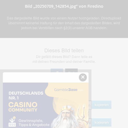
Bild „20250709_142854.jpg” von Firedino
Das dargestellte Bild wurde von einem Nutzer hochgeladen. Directupload
übernimmt keinerlei Haftung für den Inhalt des dargestellten Bildes, wird
jedoch bei Verstößen nach §2(3) unserer AGB handeln.
Dieses Bild teilen
Dir gefällt dieses Bild? Dann teile es
mit deinen Freunden und deiner Familie.
×
Share Links
Empfohlen
kopieren
HTML
kopieren