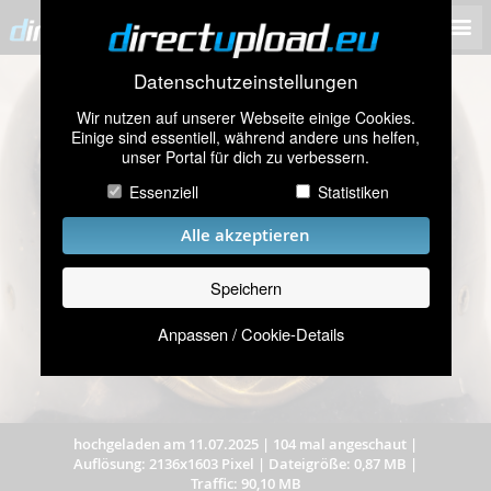
Datenschutzeinstellungen
Wir nutzen auf unserer Webseite einige Cookies.
Einige sind essentiell, während andere uns helfen,
unser Portal für dich zu verbessern.
Essenziell
Statistiken
Alle akzeptieren
Speichern
Anpassen / Cookie-Details
hochgeladen am 11.07.2025
|
104 mal angeschaut
|
Auflösung: 2136x1603 Pixel
|
Dateigröße: 0,87 MB
|
Traffic: 90,10 MB