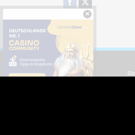
×
Downloads
Sic
Dieses Bild downloaden
Die
Desktop Tools
Wer
Nut
Support
So
häufig gestellte Fragen
Kontakt & Support-System
Neu
Impressum
Fac