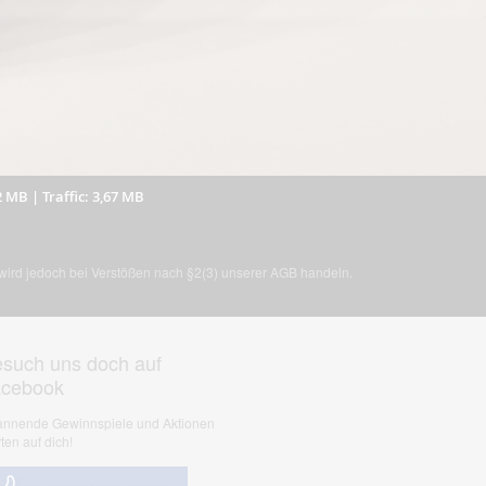
2 MB
|
Traffic: 3,67 MB
, wird jedoch bei Verstößen nach §2(3) unserer AGB handeln.
such uns doch auf
acebook
nnende Gewinnspiele und Aktionen
ten auf dich!