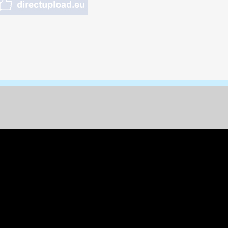
nungen & Kunst
& Tiere
 Freizeit
k
per
ges