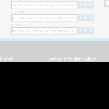
kopieren
BB Code
kopieren
Hotlink
kopieren
herheit
weitere öffentliche Alben
ses Bild melden (Abuse)
Autos & Verkehr
Zeich
 sieht meine Fotos
Computerspiele
Natur 
zerdaten Hinweis
Events & Parties
Sport &
Familie & Freunde
Techni
cial Media
Film & Fernsehen
Wallpa
igkeiten
Gebäude & Kultur
Sonsti
ebook Fanpage
Hobbies & Urlaub