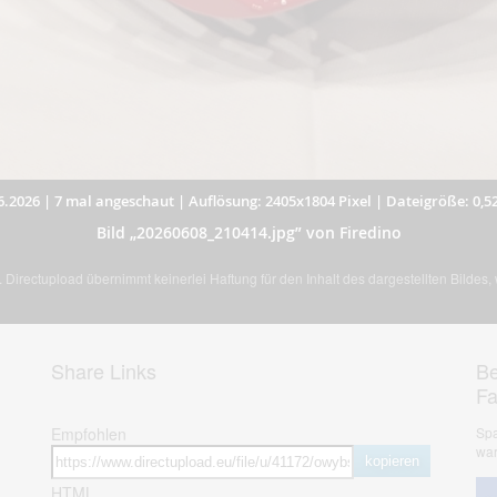
6.2026
|
7 mal angeschaut
|
Auflösung: 2405x1804 Pixel
|
Dateigröße: 0,5
Bild „20260608_210414.jpg” von Firedino
Directupload übernimmt keinerlei Haftung für den Inhalt des dargestellten Bildes
Share Links
Be
F
Empfohlen
Spa
war
kopieren
HTML