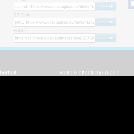
kopieren
BB Code
kopieren
Hotlink
kopieren
herheit
weitere öffentliche Alben
ses Bild melden (Abuse)
Autos & Verkehr
Zeich
 sieht meine Fotos
Computerspiele
Natur 
zerdaten Hinweis
Events & Parties
Sport &
Familie & Freunde
Techni
cial Media
Film & Fernsehen
Wallpa
igkeiten
Gebäude & Kultur
Sonsti
ebook Fanpage
Hobbies & Urlaub