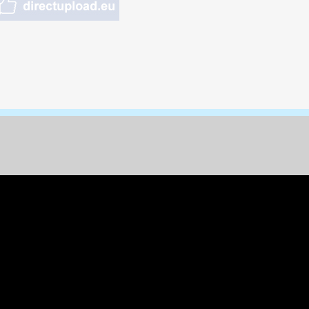
nungen & Kunst
& Tiere
 Freizeit
k
per
ges