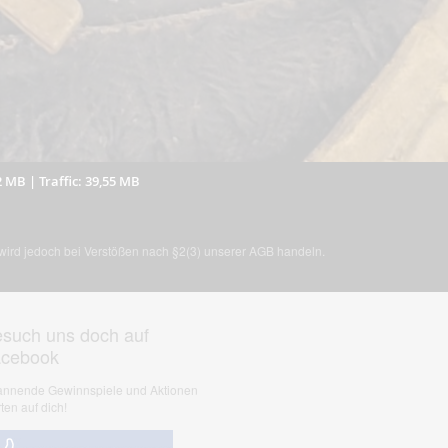
2 MB
|
Traffic: 39,55 MB
, wird jedoch bei Verstößen nach §2(3) unserer AGB handeln.
such uns doch auf
acebook
nnende Gewinnspiele und Aktionen
ten auf dich!