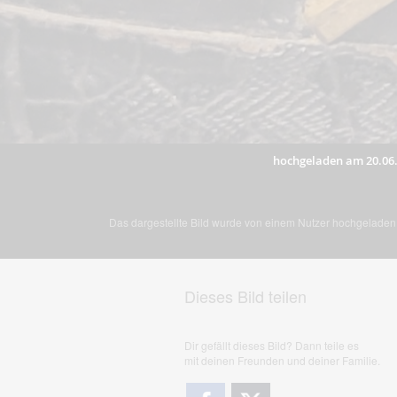
hochgeladen am 20.06
Das dargestellte Bild wurde von einem Nutzer hochgeladen. 
Dieses Bild teilen
Dir gefällt dieses Bild? Dann teile es
mit deinen Freunden und deiner Familie.