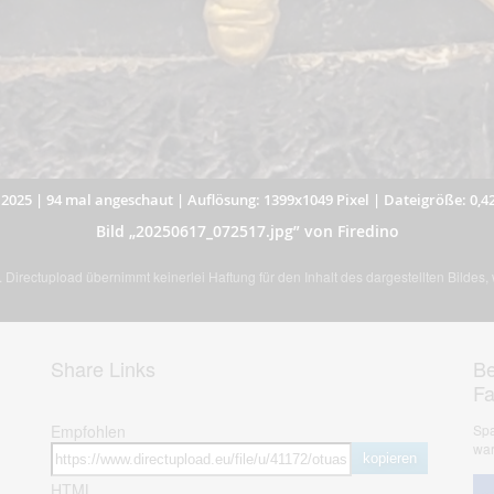
.2025
|
94 mal angeschaut
|
Auflösung: 1399x1049 Pixel
|
Dateigröße: 0,4
Bild „20250617_072517.jpg” von Firedino
Directupload übernimmt keinerlei Haftung für den Inhalt des dargestellten Bildes
Share Links
Be
F
Empfohlen
Spa
war
kopieren
HTML