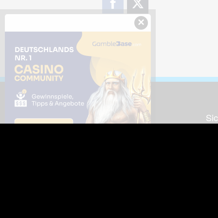
×
Downloads
Sic
Dieses Bild downloaden
Die
Desktop Tools
Wer
Nut
Support
So
häufig gestellte Fragen
Kontakt & Support-System
Neu
Impressum
Fac