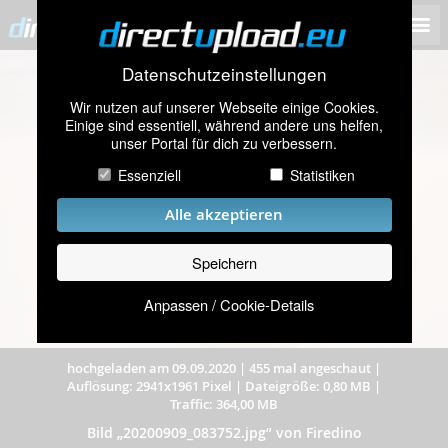
Datenschutzeinstellungen
Wir nutzen auf unserer Webseite einige Cookies.
Einige sind essentiell, während andere uns helfen,
unser Portal für dich zu verbessern.
Essenziell
Statistiken
Alle akzeptieren
Speichern
Anpassen / Cookie-Details
hochgeladen am 09.09.2020
|
455 mal angeschaut
|
Auflösung: 2941x1961 Pixel
|
Dateigröße: 0,80 MB
|
Traffic: 364,00 MB
Bild „20200909_083752.jpg” von Firedino