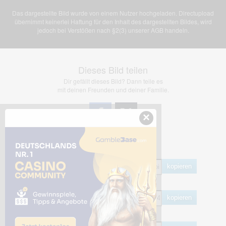
Das dargestellte Bild wurde von einem Nutzer hochgeladen. Directupload
übernimmt keinerlei Haftung für den Inhalt des dargestellten Bildes, wird
jedoch bei Verstößen nach §2(3) unserer AGB handeln.
Dieses Bild teilen
Dir gefällt dieses Bild? Dann teile es
mit deinen Freunden und deiner Familie.
×
Share Links
Empfohlen
kopieren
HTML
kopieren
BB Code