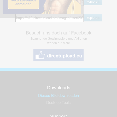
kopieren
Hotlink
kopieren
Besuch uns doch auf Facebook
Spannende Gewinnspiele und Aktionen
warten auf dich!
Downloads
Dieses Bild downloaden
Desktop Tools
Support