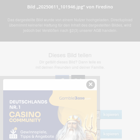
Bild „20250611_101946.jpg” von Firedino
Das dargestellte Bild wurde von einem Nutzer hochgeladen. Directupload
übernimmt keinerlei Haftung für den Inhalt des dargestellten Bildes, wird
jedoch bei Verstößen nach §2(3) unserer AGB handeln.
Dieses Bild teilen
Dir gefällt dieses Bild? Dann teile es
mit deinen Freunden und deiner Familie.
×
Share Links
Empfohlen
kopieren
HTML
kopieren