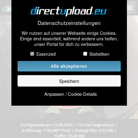
Datenschutzeinstellungen
Wir nutzen auf unserer Webseite einige Cookies.
Einige sind essentiell, während andere uns helfen,
unser Portal für dich zu verbessern.
Essenziell
Statistiken
Alle akzeptieren
Speichern
Anpassen / Cookie-Details
hochgeladen am 12.06.2025
|
112 mal angeschaut
|
Auflösung: 1182x887 Pixel
|
Dateigröße: 0,32 MB
|
Traffic: 35,43 MB