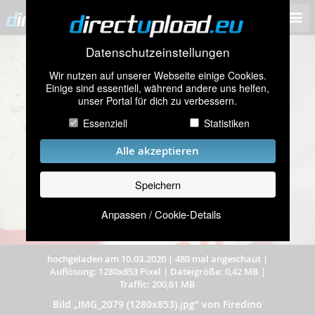
Datenschutzeinstellungen
Wir nutzen auf unserer Webseite einige Cookies.
Einige sind essentiell, während andere uns helfen,
unser Portal für dich zu verbessern.
Essenziell
Statistiken
Alle akzeptieren
Speichern
Anpassen / Cookie-Details
hochgeladen am 10.03.2020
|
480 mal angeschaut
|
Auflösung: 1280x853 Pixel
|
Dateigröße: 0,42 MB
|
Traffic: 200,61 MB
Bild „IMG_2079 (1280x853).jpg” von Firedino