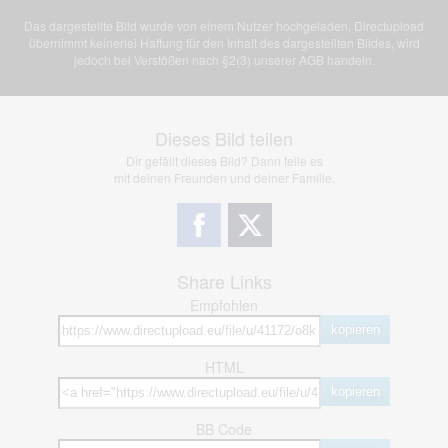
Das dargestellte Bild wurde von einem Nutzer hochgeladen. Directupload
übernimmt keinerlei Haftung für den Inhalt des dargestellten Bildes, wird
jedoch bei Verstößen nach §2(3) unserer AGB handeln.
Dieses Bild teilen
Dir gefällt dieses Bild? Dann teile es
mit deinen Freunden und deiner Familie.
Share Links
Empfohlen
kopieren
HTML
kopieren
BB Code