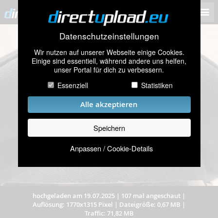
Datenschutzeinstellungen
Wir nutzen auf unserer Webseite einige Cookies.
Einige sind essentiell, während andere uns helfen,
unser Portal für dich zu verbessern.
Essenziell
Statistiken
Alle akzeptieren
Speichern
Anpassen / Cookie-Details
hochgeladen am 19.07.2025
|
107 mal angeschaut
|
Auflösung: 1770x1315 Pixel
|
Dateigröße: 0,67 MB
|
Traffic: 71,82 MB