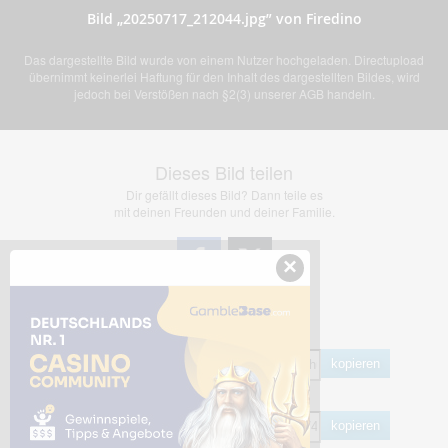
Bild „20250717_212044.jpg” von Firedino
Das dargestellte Bild wurde von einem Nutzer hochgeladen. Directupload
übernimmt keinerlei Haftung für den Inhalt des dargestellten Bildes, wird
jedoch bei Verstößen nach §2(3) unserer AGB handeln.
Dieses Bild teilen
Dir gefällt dieses Bild? Dann teile es
mit deinen Freunden und deiner Familie.
×
Share Links
Empfohlen
kopieren
HTML
kopieren