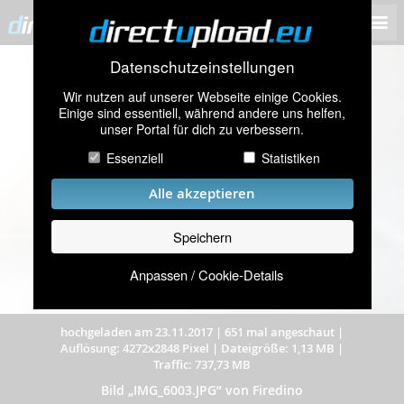
Datenschutzeinstellungen
Wir nutzen auf unserer Webseite einige Cookies.
Einige sind essentiell, während andere uns helfen,
unser Portal für dich zu verbessern.
Essenziell
Statistiken
Alle akzeptieren
Speichern
Anpassen / Cookie-Details
hochgeladen am 23.11.2017
|
651 mal angeschaut
|
Auflösung: 4272x2848 Pixel
|
Dateigröße: 1,13 MB
|
Traffic: 737,73 MB
Bild „IMG_6003.JPG” von Firedino