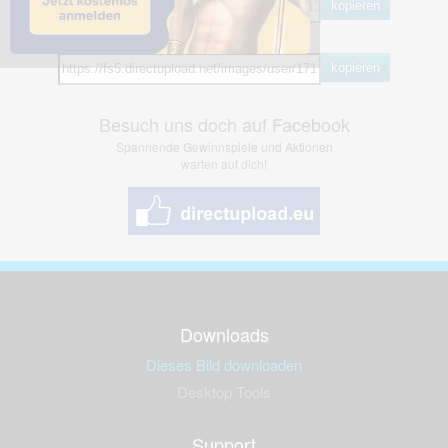
kopieren
Hotlink
kopieren
Besuch uns doch auf Facebook
Spannende Gewinnspiele und Aktionen
warten auf dich!
Downloads
Dieses Bild downloaden
Desktop Tools
Support