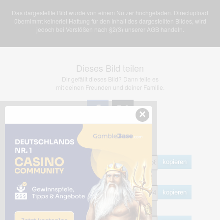
Das dargestellte Bild wurde von einem Nutzer hochgeladen. Directupload
übernimmt keinerlei Haftung für den Inhalt des dargestellten Bildes, wird
jedoch bei Verstößen nach §2(3) unserer AGB handeln.
Dieses Bild teilen
Dir gefällt dieses Bild? Dann teile es
mit deinen Freunden und deiner Familie.
×
Share Links
Empfohlen
kopieren
HTML
kopieren
BB Code