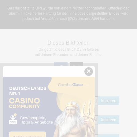
Das dargestellte Bild wurde von einem Nutzer hochgeladen. Directupload
übernimmt keinerlei Haftung für den Inhalt des dargestellten Bildes, wird
jedoch bei Verstößen nach §2(3) unserer AGB handeln.
Dieses Bild teilen
Dir gefällt dieses Bild? Dann teile es
mit deinen Freunden und deiner Familie.
×
Share Links
Empfohlen
kopieren
HTML
kopieren
BB Code