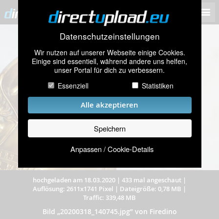
Datenschutzeinstellungen
Wir nutzen auf unserer Webseite einige Cookies.
Einige sind essentiell, während andere uns helfen,
unser Portal für dich zu verbessern.
Essenziell
Statistiken
Alle akzeptieren
Speichern
Anpassen / Cookie-Details
hochgeladen am 18.03.2020
|
433 mal angeschaut
|
Auflösung: 2611x1741 Pixel
|
Dateigröße: 0,78 MB
|
Traffic: 339,48 MB
Bild „20200318_140745.jpg” von Firedino