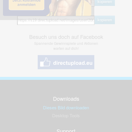
kopieren
Hotlink
kopieren
Besuch uns doch auf Facebook
Spannende Gewinnspiele und Aktionen
warten auf dich!
Downloads
Dieses Bild downloaden
Desktop Tools
Support