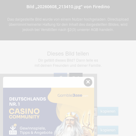
Bild „20260608_213410.jpg” von Firedino
Das dargestellte Bild wurde von einem Nutzer hochgeladen. Directupload
übernimmt keinerlei Haftung für den Inhalt des dargestellten Bildes, wird
jedoch bei Verstößen nach §2(3) unserer AGB handeln.
Dieses Bild teilen
Dir gefällt dieses Bild? Dann teile es
mit deinen Freunden und deiner Familie.
×
Share Links
Empfohlen
kopieren
HTML
kopieren