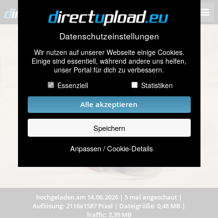
Datenschutzeinstellungen
Wir nutzen auf unserer Webseite einige Cookies.
Einige sind essentiell, während andere uns helfen,
unser Portal für dich zu verbessern.
Essenziell
Statistiken
Alle akzeptieren
Speichern
Anpassen / Cookie-Details
hochgeladen am 14.06.2026
|
5 mal angeschaut
|
Auflösung: 2116x1587 Pixel
|
Dateigröße: 0,48 MB
|
Traffic: 2,39 MB