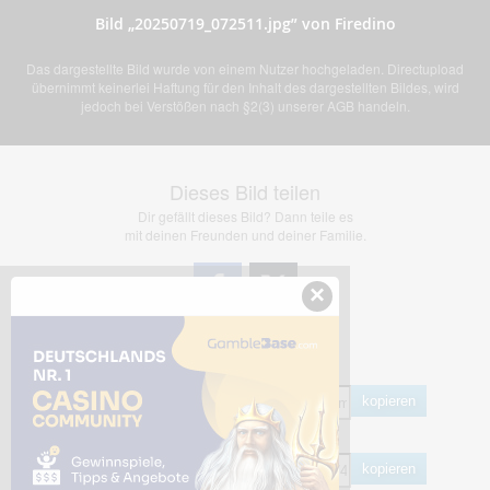
Bild „20250719_072511.jpg” von Firedino
Das dargestellte Bild wurde von einem Nutzer hochgeladen. Directupload
übernimmt keinerlei Haftung für den Inhalt des dargestellten Bildes, wird
jedoch bei Verstößen nach §2(3) unserer AGB handeln.
Dieses Bild teilen
Dir gefällt dieses Bild? Dann teile es
mit deinen Freunden und deiner Familie.
×
Share Links
Empfohlen
kopieren
HTML
kopieren