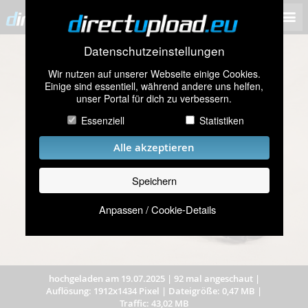
Datenschutzeinstellungen
Wir nutzen auf unserer Webseite einige Cookies.
Einige sind essentiell, während andere uns helfen,
unser Portal für dich zu verbessern.
Essenziell
Statistiken
Alle akzeptieren
Speichern
Anpassen / Cookie-Details
hochgeladen am 19.07.2025
|
92 mal angeschaut
|
Auflösung: 1912x1434 Pixel
|
Dateigröße: 0,47 MB
|
Traffic: 43,02 MB