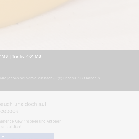
7 MB
|
Traffic: 4,01 MB
, wird jedoch bei Verstößen nach §2(3) unserer AGB handeln.
such uns doch auf
acebook
nnende Gewinnspiele und Aktionen
ten auf dich!