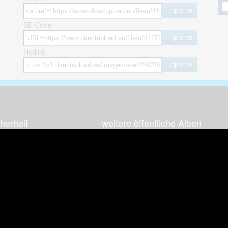
kopieren
BB Code
kopieren
Hotlink
kopieren
herheit
weitere öffentliche Alben
ses Bild melden (Abuse)
Autos & Verkehr
Zeich
 sieht meine Fotos
Computerspiele
Natur 
zerdaten Hinweis
Events & Parties
Sport &
Familie & Freunde
Techni
cial Media
Film & Fernsehen
Wallpa
igkeiten
Gebäude & Kultur
Sonsti
ebook Fanpage
Hobbies & Urlaub