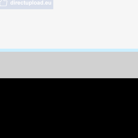
nungen & Kunst
& Tiere
 Freizeit
k
per
ges