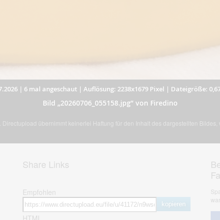
7.2026
|
6 mal angeschaut
|
Auflösung: 2238x1679 Pixel
|
Dateigröße: 0,6
Bild „20260706_055158.jpg” von Firedino
Directupload übernimmt keinerlei Haftung für den Inhalt des dargestellten Bildes
Share Links
Be
F
Empfohlen
Spa
war
kopieren
HTML