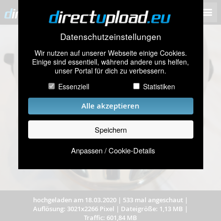
Datenschutzeinstellungen
Wir nutzen auf unserer Webseite einige Cookies.
Einige sind essentiell, während andere uns helfen,
unser Portal für dich zu verbessern.
Essenziell
Statistiken
Alle akzeptieren
Speichern
Anpassen / Cookie-Details
hochgeladen am 18.03.2020
|
533 mal angeschaut
|
Auflösung: 3021x2266 Pixel
|
Dateigröße: 1,13 MB
|
Traffic: 601,84 MB