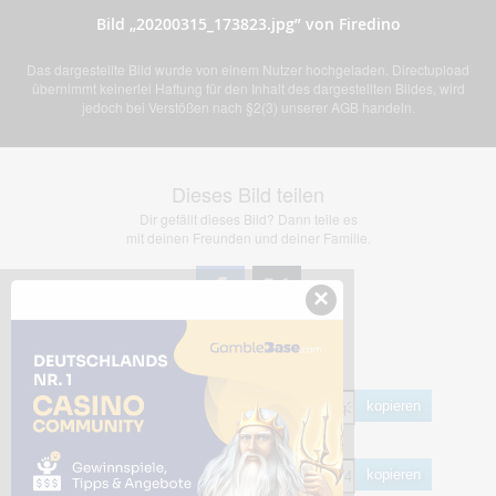
Bild „20200315_173823.jpg” von Firedino
Das dargestellte Bild wurde von einem Nutzer hochgeladen. Directupload
übernimmt keinerlei Haftung für den Inhalt des dargestellten Bildes, wird
jedoch bei Verstößen nach §2(3) unserer AGB handeln.
Dieses Bild teilen
Dir gefällt dieses Bild? Dann teile es
mit deinen Freunden und deiner Familie.
×
Share Links
Empfohlen
kopieren
HTML
kopieren