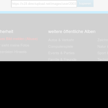
kopieren
herheit
weitere öffentliche Alben
ses Bild melden (Abuse)
Autos & Verkehr
Zeich
 sieht meine Fotos
Computerspiele
Natur 
zerdaten Hinweis
Events & Parties
Sport &
Familie & Freunde
Techni
cial Media
Film & Fernsehen
Wallpa
igkeiten
Gebäude & Kultur
Sonsti
ebook Fanpage
Hobbies & Urlaub
zungsbedingungen
Cookies & Tracking
Werbung
Impressu