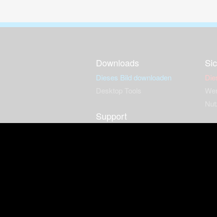
Downloads
Sic
Dieses Bild downloaden
Die
Desktop Tools
Wer
Nut
Support
So
häufig gestellte Fragen
Kontakt & Support-System
Neu
Impressum
Fac
Haftungsauschluss
Nut