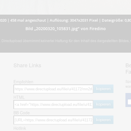
2020
|
458 mal angeschaut
|
Auflösung: 3047x2031 Pixel
|
Dateigröße: 0,8
Bild „20200320_105831.jpg” von Firedino
Directupload übernimmt keinerlei Haftung für den Inhalt des dargestellten Bildes
Share Links
Be
F
Empfohlen
Spa
war
kopieren
HTML
kopieren
BB Code
kopieren
Hotlink