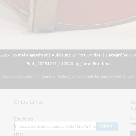
.2025
|
55 mal angeschaut
|
Auflösung: 2111x1584 Pixel
|
Dateigröße: 0,6
Bild „20251211_112040.jpg” von Firedino
Directupload übernimmt keinerlei Haftung für den Inhalt des dargestellten Bildes
Share Links
Be
F
Empfohlen
Spa
war
kopieren
HTML