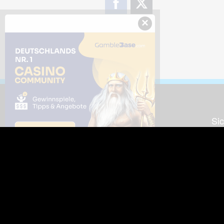
×
Downloads
Sic
Dieses Bild downloaden
Die
Desktop Tools
Wer
Nut
Support
So
häufig gestellte Fragen
Kontakt & Support-System
Neu
Impressum
Fac