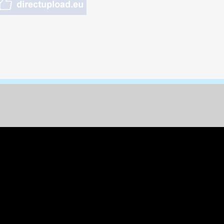
nungen & Kunst
& Tiere
 Freizeit
k
per
ges