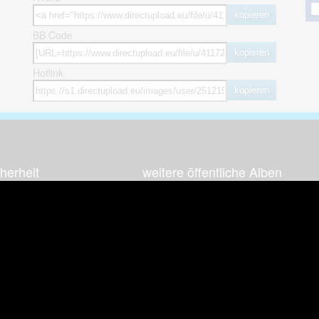
kopieren
BB Code
kopieren
Hotlink
kopieren
herheit
weitere öffentliche Alben
ses Bild melden (Abuse)
Autos & Verkehr
Zeich
 sieht meine Fotos
Computerspiele
Natur 
zerdaten Hinweis
Events & Parties
Sport &
Familie & Freunde
Techni
cial Media
Film & Fernsehen
Wallpa
igkeiten
Gebäude & Kultur
Sonsti
ebook Fanpage
Hobbies & Urlaub